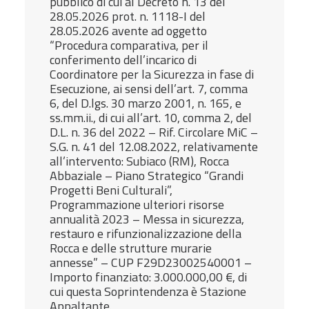
pubblico di cui al Decreto n. 13 del
28.05.2026 prot. n. 1118-I del
28.05.2026 avente ad oggetto
“Procedura comparativa, per il
conferimento dell’incarico di
Coordinatore per la Sicurezza in fase di
Esecuzione, ai sensi dell’art. 7, comma
6, del D.lgs. 30 marzo 2001, n. 165, e
ss.mm.ii., di cui all’art. 10, comma 2, del
D.L. n. 36 del 2022 – Rif. Circolare MiC –
S.G. n. 41 del 12.08.2022, relativamente
all’intervento: Subiaco (RM), Rocca
Abbaziale – Piano Strategico “Grandi
Progetti Beni Culturali”,
Programmazione ulteriori risorse
annualità 2023 – Messa in sicurezza,
restauro e rifunzionalizzazione della
Rocca e delle strutture murarie
annesse” – CUP F29D23002540001 –
Importo finanziato: 3.000.000,00 €, di
cui questa Soprintendenza è Stazione
Appaltante.