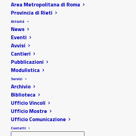
Area Metropolitana di Roma
Pubblicazione esiti della
Provincia di Rieti
Attività
procedura valutativa e
News
convocazione al colloquio
Eventi
Avvisi
per il conferimento di tre
Cantieri
incarichi di
Pubblicazioni
Modulistica
collaborazione ai sensi
Servizi
Archivio
dell’art. 7, comma 6, del
Biblioteca
D.lgs. 30 marzo 2001, n.
Ufficio Vincoli
Ufficio Mostre
165, ss. mm. ii.
Ufficio Comunicazione
Contatti